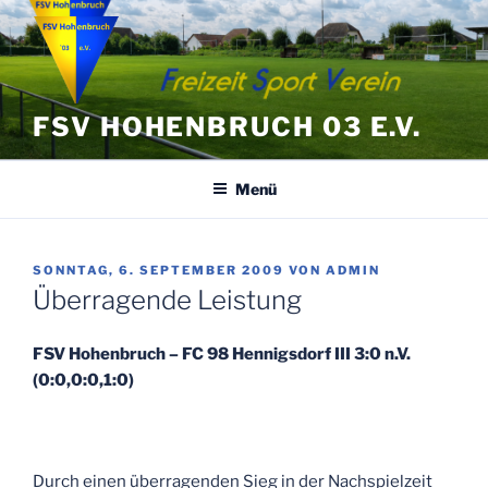
Zum
Inhalt
springen
FSV HOHENBRUCH 03 E.V.
Menü
VERÖFFENTLICHT
SONNTAG, 6. SEPTEMBER 2009
VON
ADMIN
AM
Überragende Leistung
FSV Hohenbruch – FC 98 Hennigsdorf III 3:0 n.V.
(0:0,0:0,1:0)
Durch einen überragenden Sieg in der Nachspielzeit