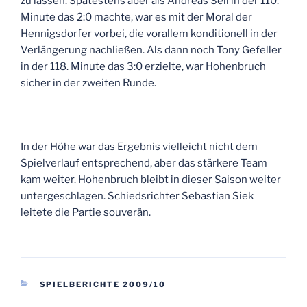
zu lassen. Spätestens aber als Andreas Sell in der 110.
Minute das 2:0 machte, war es mit der Moral der
Hennigsdorfer vorbei, die vorallem konditionell in der
Verlängerung nachließen. Als dann noch Tony Gefeller
in der 118. Minute das 3:0 erzielte, war Hohenbruch
sicher in der zweiten Runde.
In der Höhe war das Ergebnis vielleicht nicht dem
Spielverlauf entsprechend, aber das stärkere Team
kam weiter. Hohenbruch bleibt in dieser Saison weiter
untergeschlagen. Schiedsrichter Sebastian Siek
leitete die Partie souverän.
KATEGORIEN
SPIELBERICHTE 2009/10