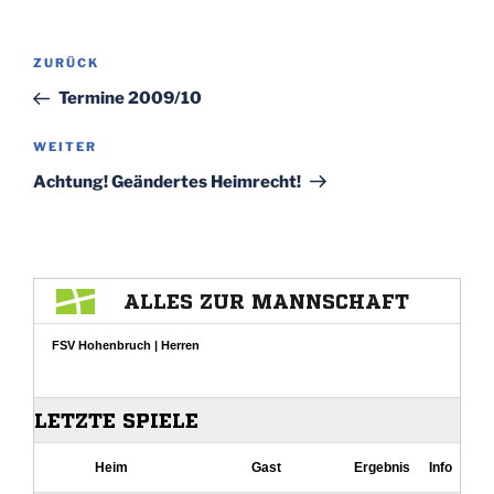
Beitragsnavigation
Vorheriger
ZURÜCK
Beitrag
Termine 2009/10
Nächster
WEITER
Beitrag
Achtung! Geändertes Heimrecht!