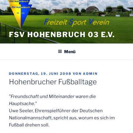
Zum
Inhalt
springen
FSV HOHENBRUCH 03 E.V.
Menü
VERÖFFENTLICHT
DONNERSTAG, 19. JUNI 2008
VON
ADMIN
AM
Hohenbrucher Fußballtage
"Freundschaft und Miteinander waren die
Hauptsache."
Uwe Seeler, Ehrenspielführer der Deutschen
Nationalmannschaft, spricht aus, worum es sich im
Fußball drehen soll.