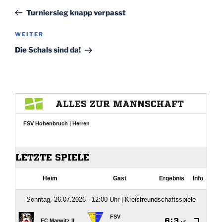
Beitrag
Turniersieg knapp verpasst
Nächster
WEITER
Beitrag
Die Schals sind da!